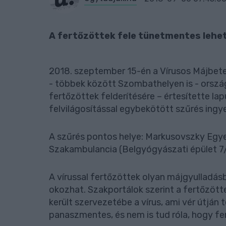
A fertőzöttek fele tünetmentes lehet
2018. szeptember 15-én a Vírusos Májbet
- többek között Szombathelyen is - ország
fertőzöttek felderítésére – értesítette lap
felvilágosítással egybekötött szűrés ingy
A szűrés pontos helye: Markusovszky Egye
Szakambulancia (Belgyógyászati épület 7/
A vírussal fertőzöttek olyan májgyulladás
okozhat. Szakportálok szerint a fertőzötte
került szervezetébe a vírus, ami vér útján 
panaszmentes, és nem is tud róla, hogy fe