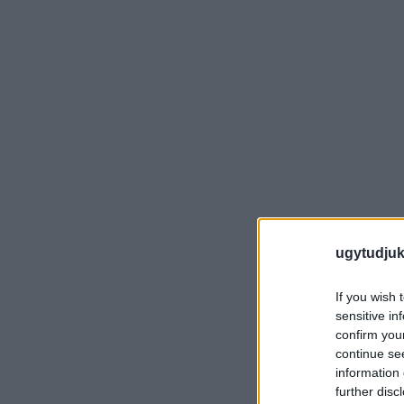
ugytudjuk
If you wish 
sensitive in
confirm you
continue se
information 
further disc