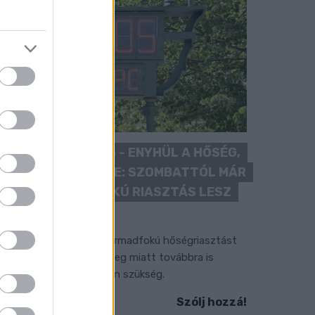
KÁNIKULA 2026 - ENYHÜL A HŐSÉG,
DE MÉG NINCS VÉGE: SZOMBATTÓL MÁR
“CSAK” MÁSODFOKÚ RIASZTÁS LESZ
ÉRVÉNYBEN
 július vége óta tartó harmadfokú hőségriasztást
érséklik, de a tartós meleg miatt továbbra is
okozott óvatosságra van szükség.
Szólj hozzá!