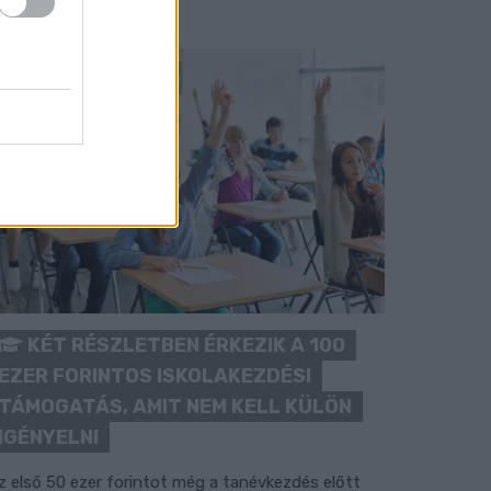
KÉT RÉSZLETBEN ÉRKEZIK A 100
EZER FORINTOS ISKOLAKEZDÉSI
TÁMOGATÁS, AMIT NEM KELL KÜLÖN
IGÉNYELNI
z első 50 ezer forintot még a tanévkezdés előtt