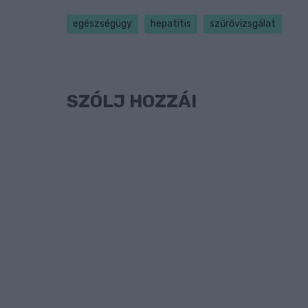
egészségügy
hepatitis
szűrővizsgálat
SZÓLJ HOZZÁ!