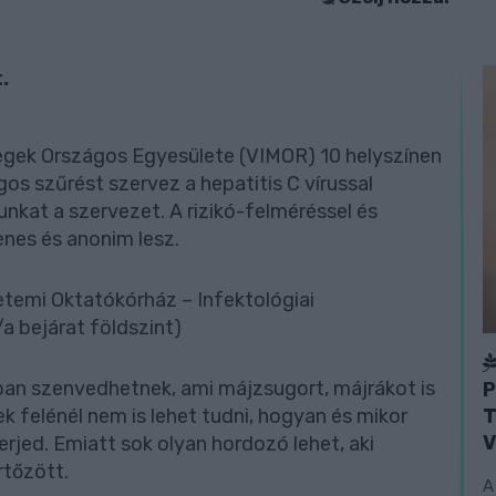
.
egek Országos Egyesülete (VIMOR) 10 helyszínen
os szűrést szervez a hepatitis C vírussal
unkat a szervezet. A rizikó-felméréssel és
enes és anonim lesz.
temi Oktatókórház – Infektológiai
a bejárat földszint)
ban szenvedhetnek, ami májzsugort, májrákot is
P
T
k felénél nem is lehet tudni, hogyan és mikor
V
terjed. Emiatt sok olyan hordozó lehet, aki
rtőzött.
A