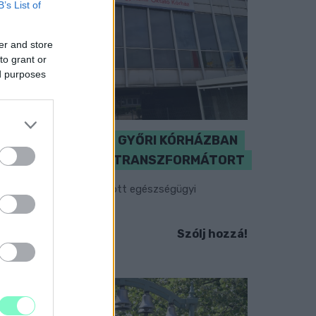
B’s List of
er and store
to grant or
ed purposes
KICSERÉLTÉK A GYŐRI KÓRHÁZBAN
MEGHIBÁSODOTT TRANSZFORMÁTORT
egkezdték az elhalasztott egészségügyi
llátásokat.
Szólj hozzá!