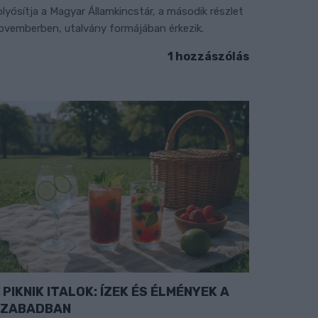
olyósítja a Magyar Államkincstár, a második részlet
ovemberben, utalvány formájában érkezik.
1 hozzászólás
PIKNIK ITALOK: ÍZEK ÉS ÉLMÉNYEK A
SZABADBAN