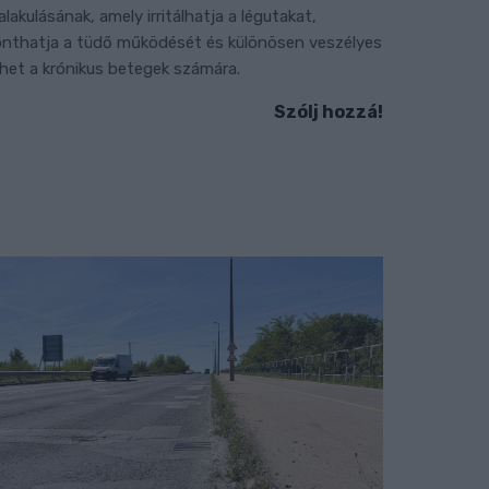
ialakulásának, amely irritálhatja a légutakat,
onthatja a tüdő működését és különösen veszélyes
ehet a krónikus betegek számára.
Szólj hozzá!