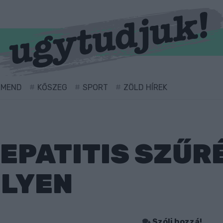
RMEND
KŐSZEG
SPORT
ZÖLD HÍREK
EPATITIS SZŰR
LYEN
0
Szólj hozzá!