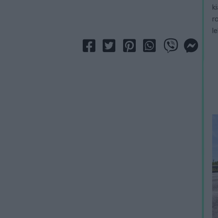
k
r
l