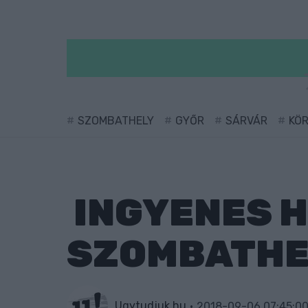
SZOMBATHELY
GYŐR
SÁRVÁR
KÖ
INGYENES H
SZOMBATHE
Ugytudjuk.hu
2018-09-06 07:45:0