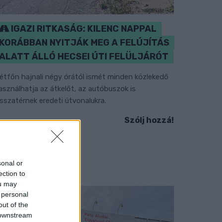
IGAZI RITKASÁG: KILENC NAPPAL
KORÁBBAN NYITJÁK MEG A FELÚJÍTÁS
ALATT ÁLLÓ HECSEI ÚTI FELÜLJÁRÓT
étfőn hajnali négy órától ismét minden közlekedő
asználhatja az átkelőt, az autóbuszok is
isszatérnek eredeti útvonalukra.
Szólj hozzá!
sonal or
ection to
ou may
 personal
out of the
 downstream