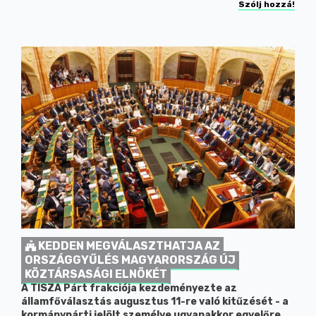
Szólj hozzá!
KEDDEN MEGVÁLASZTHATJA AZ
ORSZÁGGYŰLÉS MAGYARORSZÁG ÚJ
KÖZTÁRSASÁGI ELNÖKÉT
A TISZA Párt frakciója kezdeményezte az
államfőválasztás augusztus 11-re való kitűzését - a
kormánypárti jelölt személye ugyanakkor egyelőre