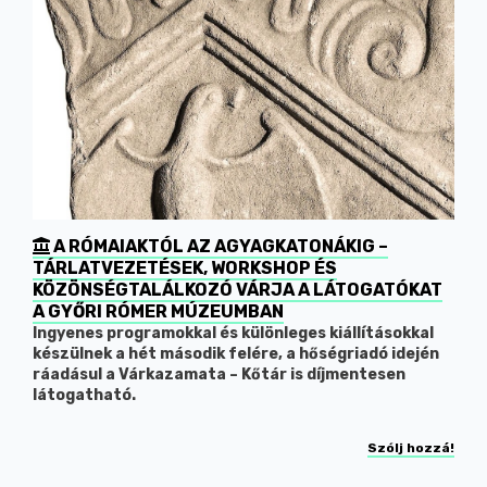
A RÓMAIAKTÓL AZ AGYAGKATONÁKIG –
TÁRLATVEZETÉSEK, WORKSHOP ÉS
KÖZÖNSÉGTALÁLKOZÓ VÁRJA A LÁTOGATÓKAT
A GYŐRI RÓMER MÚZEUMBAN
Ingyenes programokkal és különleges kiállításokkal
készülnek a hét második felére, a hőségriadó idején
ráadásul a Várkazamata – Kőtár is díjmentesen
látogatható.
Szólj hozzá!