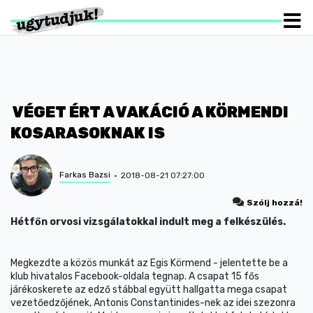
VÉGET ÉRT A VAKÁCIÓ A KÖRMENDI
KOSARASOKNAK IS
Farkas Bazsi
2018-08-21 07:27:00
Szólj hozzá!
Hétfőn orvosi vizsgálatokkal indult meg a felkészülés.
Megkezdte a közös munkát az Egis Körmend - jelentette be a
klub hivatalos Facebook-oldala tegnap. A csapat 15 fős
járékoskerete az edző stábbal együtt hallgatta mega csapat
vezetőedzőjének, Antonis Constantinides-nek az idei szezonra