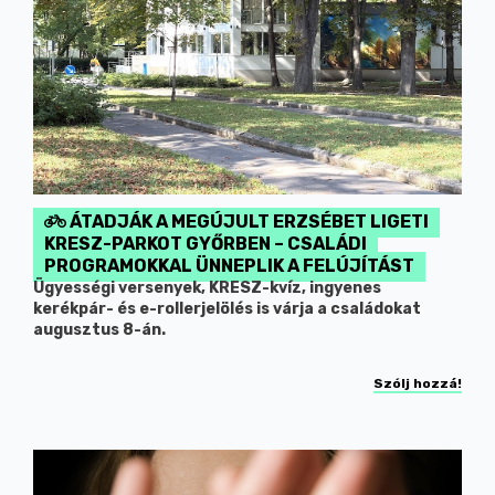
ÁTADJÁK A MEGÚJULT ERZSÉBET LIGETI
KRESZ-PARKOT GYŐRBEN – CSALÁDI
PROGRAMOKKAL ÜNNEPLIK A FELÚJÍTÁST
Ügyességi versenyek, KRESZ-kvíz, ingyenes
kerékpár- és e-rollerjelölés is várja a családokat
augusztus 8-án.
Szólj hozzá!