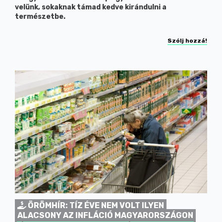
velünk, sokaknak támad kedve kirándulni a
természetbe.
Szólj hozzá!
ÖRÖMHÍR: TÍZ ÉVE NEM VOLT ILYEN
ALACSONY AZ INFLÁCIÓ MAGYARORSZÁGON