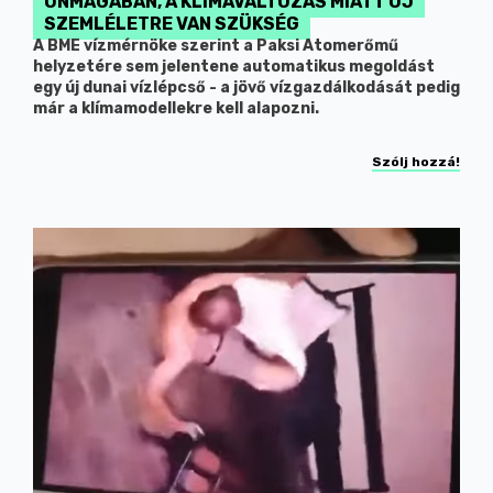
ÖNMAGÁBAN, A KLÍMAVÁLTOZÁS MIATT ÚJ
SZEMLÉLETRE VAN SZÜKSÉG
A BME vízmérnöke szerint a Paksi Atomerőmű
helyzetére sem jelentene automatikus megoldást
egy új dunai vízlépcső - a jövő vízgazdálkodását pedig
már a klímamodellekre kell alapozni.
Szólj hozzá!