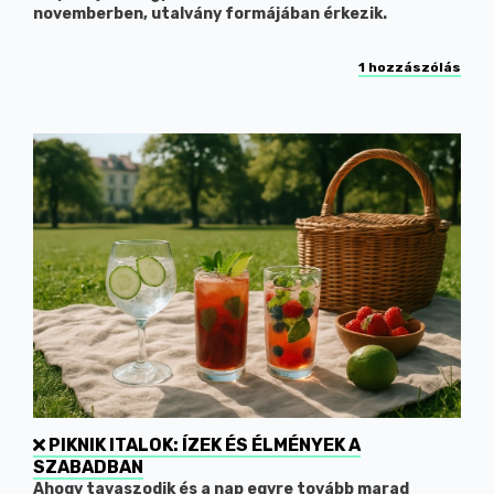
novemberben, utalvány formájában érkezik.
1 hozzászólás
PIKNIK ITALOK: ÍZEK ÉS ÉLMÉNYEK A
SZABADBAN
Ahogy tavaszodik és a nap egyre tovább marad