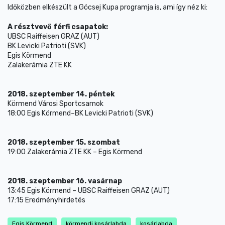
Időközben elkészült a Göcsej Kupa programja is, ami így néz ki:
A résztvevő férfi csapatok:
UBSC Raiffeisen GRAZ (AUT)
BK Levicki Patrioti (SVK)
Egis Körmend
Zalakerámia ZTE KK
2018. szeptember 14. péntek
Körmend Városi Sportcsarnok
18:00 Egis Körmend–BK Levicki Patrioti (SVK)
2018. szeptember 15. szombat
19:00 Zalakerámia ZTE KK – Egis Körmend
2018. szeptember 16. vasárnap
13:45 Egis Körmend – UBSC Raiffeisen GRAZ (AUT)
17:15 Eredményhirdetés
Egis Körmend
körmendi kosárlabda
kosárlabda