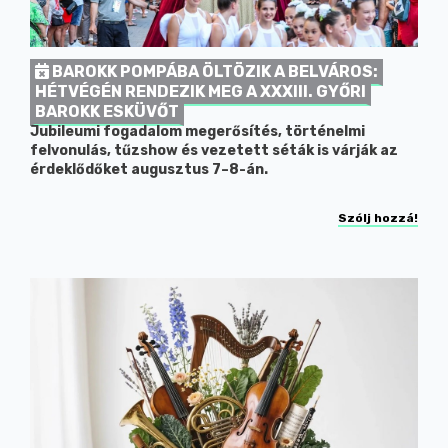
BAROKK POMPÁBA ÖLTÖZIK A BELVÁROS:
HÉTVÉGÉN RENDEZIK MEG A XXXIII. GYŐRI
BAROKK ESKÜVŐT
Jubileumi fogadalom megerősítés, történelmi
felvonulás, tűzshow és vezetett séták is várják az
érdeklődőket augusztus 7–8-án.
Szólj hozzá!