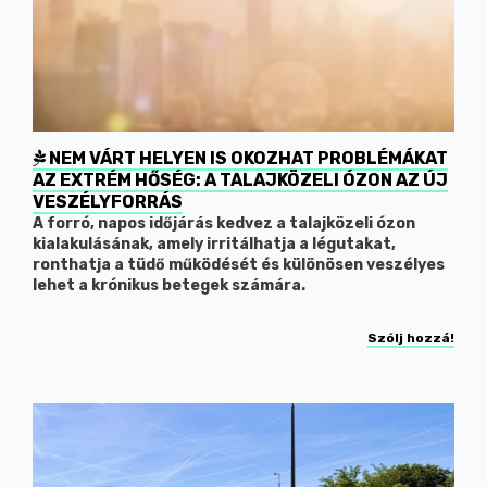
NEM VÁRT HELYEN IS OKOZHAT PROBLÉMÁKAT
AZ EXTRÉM HŐSÉG: A TALAJKÖZELI ÓZON AZ ÚJ
VESZÉLYFORRÁS
A forró, napos időjárás kedvez a talajközeli ózon
kialakulásának, amely irritálhatja a légutakat,
ronthatja a tüdő működését és különösen veszélyes
lehet a krónikus betegek számára.
Szólj hozzá!