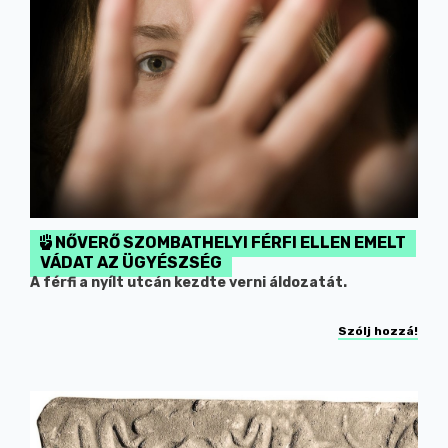
NŐVERŐ SZOMBATHELYI FÉRFI ELLEN EMELT
VÁDAT AZ ÜGYÉSZSÉG
A férfi a nyílt utcán kezdte verni áldozatát.
Szólj hozzá!