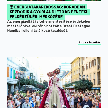
ENERGIATAKARÉKOSSÁG: KORÁBBAN
KEZDŐDIK A GYŐRI AUDI ETO KC PÉNTEKI
FELKÉSZÜLÉSI MÉRKŐZÉSE
Az energiaellátás tehermentesítése érdekében
másfél órával előrébb hozták a Brest Bretagne
Handball elleni találkozó kezdését.
1 hozzászólás