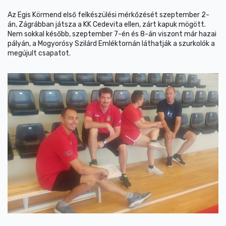
Az Egis Körmend első felkészülési mérkőzését szeptember 2-
án, Zágrábban játsza a KK Cedevita ellen, zárt kapuk mögött.
Nem sokkal később, szeptember 7-én és 8-án viszont már hazai
pályán, a Mogyorósy Szilárd Emléktornán láthatják a szurkolók a
megújult csapatot.