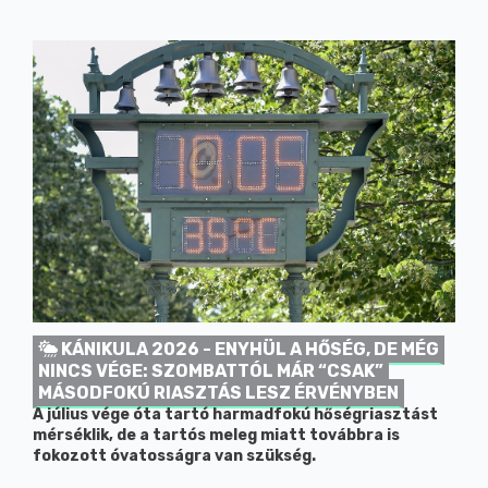
KÁNIKULA 2026 - ENYHÜL A HŐSÉG, DE MÉG
NINCS VÉGE: SZOMBATTÓL MÁR “CSAK”
MÁSODFOKÚ RIASZTÁS LESZ ÉRVÉNYBEN
A július vége óta tartó harmadfokú hőségriasztást
mérséklik, de a tartós meleg miatt továbbra is
fokozott óvatosságra van szükség.