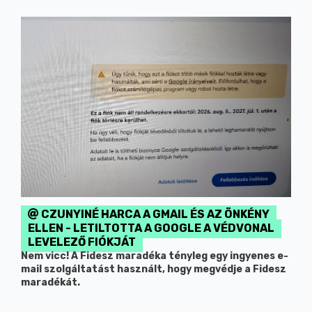
CZUNYINÉ HARCA A GMAIL ÉS AZ ÖNKÉNY
ELLEN - LETILTOTTA A GOOGLE A VÉDVONAL
LEVELEZŐ FIÓKJÁT
Nem vicc! A Fidesz maradéka tényleg egy ingyenes e-
mail szolgáltatást használt, hogy megvédje a Fidesz
maradékát.