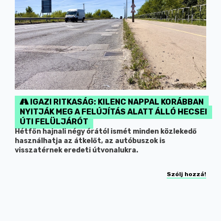
IGAZI RITKASÁG: KILENC NAPPAL KORÁBBAN
NYITJÁK MEG A FELÚJÍTÁS ALATT ÁLLÓ HECSEI
ÚTI FELÜLJÁRÓT
Hétfőn hajnali négy órától ismét minden közlekedő
használhatja az átkelőt, az autóbuszok is
visszatérnek eredeti útvonalukra.
Szólj hozzá!