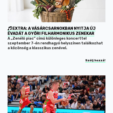
EXTRA: A VÁSÁRCSARNOKBAN NYITJA ÚJ
ÉVADÁT A GYŐRI FILHARMONIKUS ZENEKAR
A „Zenélő piac” című különleges koncerttel
szeptember 7-én rendhagyó helyszínen találkozhat
a közönség a klasszikus zenével.
Szólj hozzá!