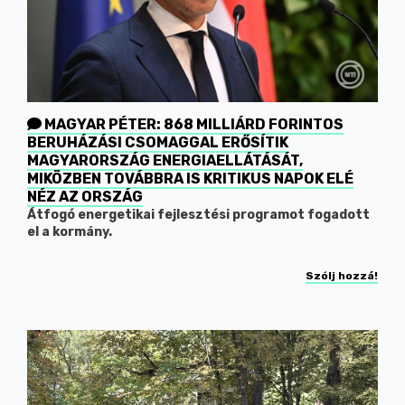
MAGYAR PÉTER: 868 MILLIÁRD FORINTOS
BERUHÁZÁSI CSOMAGGAL ERŐSÍTIK
MAGYARORSZÁG ENERGIAELLÁTÁSÁT,
MIKÖZBEN TOVÁBBRA IS KRITIKUS NAPOK ELÉ
NÉZ AZ ORSZÁG
Átfogó energetikai fejlesztési programot fogadott
el a kormány.
Szólj hozzá!