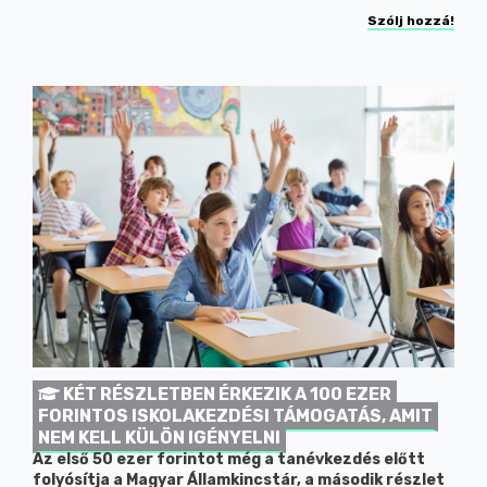
Szólj hozzá!
KÉT RÉSZLETBEN ÉRKEZIK A 100 EZER
FORINTOS ISKOLAKEZDÉSI TÁMOGATÁS, AMIT
NEM KELL KÜLÖN IGÉNYELNI
Az első 50 ezer forintot még a tanévkezdés előtt
folyósítja a Magyar Államkincstár, a második részlet