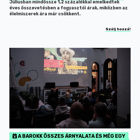
Júliusban mindössze 1,2 százalékkal emelkedtek
éves összevetésben a fogyasztói árak, miközben az
élelmiszerek ára már csökkent.
Szólj hozzá!
A BAROKK ÖSSZES ÁRNYALATA ÉS MÉG EGY