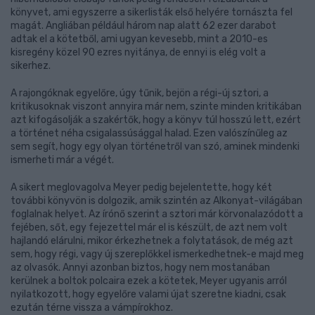
könyvet, ami egyszerre a sikerlisták első helyére tornászta fel
magát. Angliában például három nap alatt 62 ezer darabot
adtak el a kötetből, ami ugyan kevesebb, mint a 2010-es
kisregény közel 90 ezres nyitánya, de ennyi is elég volt a
sikerhez.
A rajongóknak egyelőre, úgy tűnik, bejön a régi-új sztori, a
kritikusoknak viszont annyira már nem, szinte minden kritikában
azt kifogásolják a szakértők, hogy a könyv túl hosszú lett, ezért
a történet néha csigalassúsággal halad. Ezen valószínűleg az
sem segít, hogy egy olyan történetről van szó, aminek mindenki
ismerheti már a végét.
A sikert meglovagolva Meyer pedig bejelentette, hogy két
további könyvön is dolgozik, amik szintén az Alkonyat-világában
foglalnak helyet. Az írónő szerint a sztori már körvonalazódott a
fejében, sőt, egy fejezettel már el is készült, de azt nem volt
hajlandó elárulni, mikor érkezhetnek a folytatások, de még azt
sem, hogy régi, vagy új szereplőkkel ismerkedhetnek-e majd meg
az olvasók. Annyi azonban biztos, hogy nem mostanában
kerülnek a boltok polcaira ezek a kötetek, Meyer ugyanis arról
nyilatkozott, hogy egyelőre valami újat szeretne kiadni, csak
ezután térne vissza a vámpírokhoz.