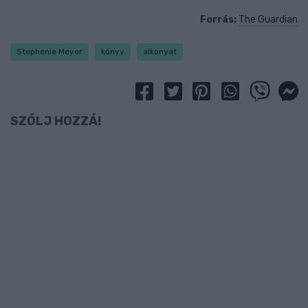
Forrás:
The Guardian
Stephenie Meyer
könyv
alkonyat
SZÓLJ HOZZÁ!