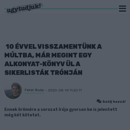
10 ÉVVEL VISSZAMENTÜNK A
MÚLTBA, MÁR MEGINT EGY
ALKONYAT-KÖNYV ÜL A
SIKERLISTÁK TRÓNJÁN
Fehér Buda
2020-08-14 11:20:17
Szólj hozzá!
Ennek örömére a sorozat írója gyorsan be is jelentett
még két kötetet.