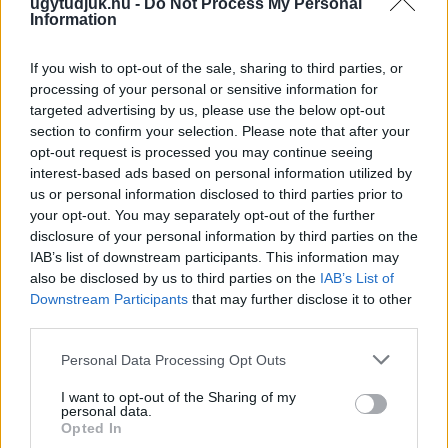
ugytudjuk.hu -
Do Not Process My Personal
Information
If you wish to opt-out of the sale, sharing to third parties, or
processing of your personal or sensitive information for
targeted advertising by us, please use the below opt-out
section to confirm your selection. Please note that after your
opt-out request is processed you may continue seeing
MAGYAR PÉTER: 868 MILLIÁRD FORINTOS
interest-based ads based on personal information utilized by
BERUHÁZÁSI CSOMAGGAL ERŐSÍTIK
us or personal information disclosed to third parties prior to
MAGYARORSZÁG ENERGIAELLÁTÁSÁT, MIKÖZBEN
your opt-out. You may separately opt-out of the further
TOVÁBBRA IS KRITIKUS NAPOK ELÉ NÉZ AZ ORSZÁG
disclosure of your personal information by third parties on the
Átfogó energetikai fejlesztési programot fogadott el a
IAB’s list of downstream participants. This information may
kormány.
also be disclosed by us to third parties on the
IAB’s List of
Downstream Participants
that may further disclose it to other
Szólj hozzá!
third parties.
Please note that this website/app uses one or more Google
Personal Data Processing Opt Outs
services and may gather and store information including but
not limited to your visit or usage behaviour. You may click to
I want to opt-out of the Sharing of my
personal data.
grant or deny consent to Google and its third-party tags to
Opted In
use your data for below specified purposes in below Google