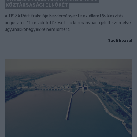
KÖZTÁRSASÁGI ELNÖKÉT
A TISZA Párt frakciója kezdeményezte az államfőválasztás
augusztus 11-re való kitűzését - a kormánypárti jelölt személye
ugyanakkor egyelőre nem ismert.
Szólj hozzá!