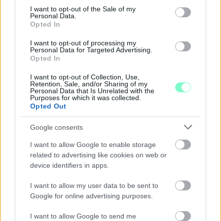
consent section.
I want to opt-out of the Sale of my
Personal Data.
Opted In
I want to opt-out of processing my
Personal Data for Targeted Advertising.
Opted In
I want to opt-out of Collection, Use,
Retention, Sale, and/or Sharing of my
Personal Data that Is Unrelated with the
Purposes for which it was collected.
Opted Out
ÁTADJÁK A MEGÚJULT ERZSÉBET LIGETI
KRESZ-PARKOT GYŐRBEN – CSALÁDI
Google consents
PROGRAMOKKAL ÜNNEPLIK A FELÚJÍTÁST
I want to allow Google to enable storage
Ügyességi versenyek, KRESZ-kvíz, ingyenes kerékpár- és e-
related to advertising like cookies on web or
rollerjelölés is várja a családokat augusztus 8-án.
device identifiers in apps.
Szólj hozzá!
I want to allow my user data to be sent to
Google for online advertising purposes.
I want to allow Google to send me