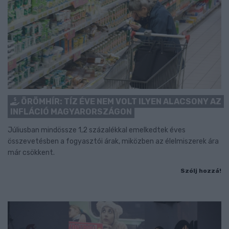
ÖRÖMHÍR: TÍZ ÉVE NEM VOLT ILYEN ALACSONY AZ
INFLÁCIÓ MAGYARORSZÁGON
Júliusban mindössze 1,2 százalékkal emelkedtek éves
összevetésben a fogyasztói árak, miközben az élelmiszerek ára
már csökkent.
Szólj hozzá!