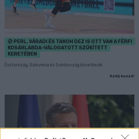
PERL, VÁRADI ÉS TANOH DEZ IS OTT VAN A FÉRFI
KOSÁRLABDA-VÁLOGATOTT SZŰKÍTETT
KERETÉBEN
Észtország, Szlovénia és Svédország következik.
Szólj hozzá!