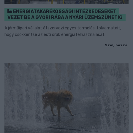
ENERGIATAKARÉKOSSÁGI INTÉZKEDÉSEKET
VEZET BE A GYŐRI RÁBA A NYÁRI ÜZEMSZÜNETIG
A járműipari vállalat átszervezi egyes termelési folyamatait,
hogy csökkentse az esti órák energiafelhasználását.
Szólj hozzá!