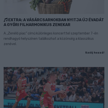
EXTRA: A VÁSÁRCSARNOKBAN NYITJA ÚJ ÉVADÁT
A GYŐRI FILHARMONIKUS ZENEKAR
A „Zenélő piac” című különleges koncerttel szeptember 7-én
rendhagyó helyszínen találkozhat a közönség a klasszikus
zenével.
Szólj hozzá!