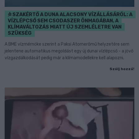
SZAKÉRTŐ A DUNA ALACSONY VÍZÁLLÁSÁRÓL: A
VÍZLÉPCSŐ SEM CSODASZER ÖNMAGÁBAN, A
KLÍMAVÁLTOZÁS MIATT ÚJ SZEMLÉLETRE VAN
SZÜKSÉG
A BME vízmérnöke szerint a Paksi Atomerőmű helyzetére sem
jelentene automatikus megoldást egy új dunai vízlépcső - a jövő
vízgazdálkodását pedig már a klímamodellekre kell alapozni.
Szólj hozzá!