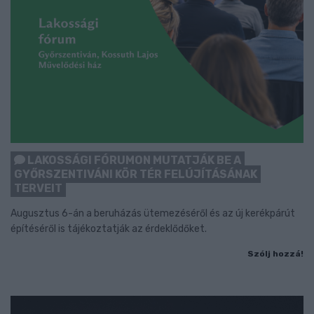
LAKOSSÁGI FÓRUMON MUTATJÁK BE A
GYŐRSZENTIVÁNI KÖR TÉR FELÚJÍTÁSÁNAK
TERVEIT
Augusztus 6-án a beruházás ütemezéséről és az új kerékpárút
építéséről is tájékoztatják az érdeklődőket.
Szólj hozzá!