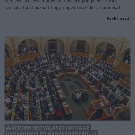
Nem vicc! A Fidesz maradéka tényleg egy ingyenes e-mail
szolgáltatást használt, hogy megvédje a Fidesz maradékát.
Szólj hozzá!
KEDDEN MEGVÁLASZTHATJA AZ
ORSZÁGGYŰLÉS MAGYARORSZÁG ÚJ