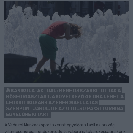
KÁNIKULA-AKTUÁL: MEGHOSSZABBÍTOTTÁK A
HŐSÉGRIASZTÁST, A KÖVETKEZŐ 48 ÓRA LEHET A
LEGKRITIKUSABB AZ ENERGIAELLÁTÁS
SZEMPONTJÁBÓL, DE AZ UTOLSÓ PAKSI TURBINA
EGYELŐRE KITART
A Védelmi Munkacsoport szerint egyelőre stabil az ország
villamosenergia-rendszere, de továbbra is takarékosságra kérik