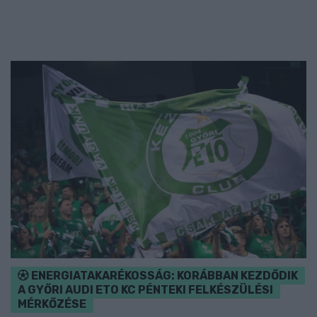
ENERGIATAKARÉKOSSÁG: KORÁBBAN KEZDŐDIK
A GYŐRI AUDI ETO KC PÉNTEKI FELKÉSZÜLÉSI
MÉRKŐZÉSE