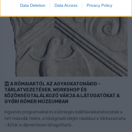
Data Deletion
Data Access
Privacy Policy
A RÓMAIAKTÓL AZ AGYAGKATONÁKIG –
TÁRLATVEZETÉSEK, WORKSHOP ÉS
KÖZÖNSÉGTALÁLKOZÓ VÁRJA A LÁTOGATÓKAT A
GYŐRI RÓMER MÚZEUMBAN
Ingyenes programokkal és különleges kiállításokkal készülnek a
hét második felére, a hőségriadó idején ráadásul a Várkazamata
– Kőtár is díjmentesen látogatható.