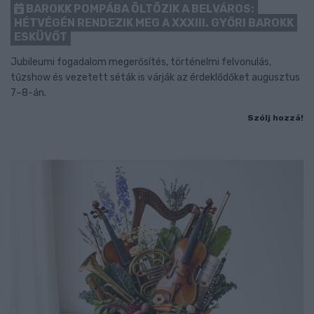
BAROKK POMPÁBA ÖLTÖZIK A BELVÁROS:
HÉTVÉGÉN RENDEZIK MEG A XXXIII. GYŐRI BAROKK
ESKÜVŐT
Jubileumi fogadalom megerősítés, történelmi felvonulás,
tűzshow és vezetett séták is várják az érdeklődőket augusztus
7–8-án.
Szólj hozzá!