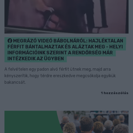
MEGRÁZÓ VIDEÓ BÁBOLNÁRÓL: HAJLÉKTALAN
FÉRFIT BÁNTALMAZTAK ÉS ALÁZTAK MEG - HELYI
INFORMÁCIÓINK SZERINT A RENDŐRSÉG MÁR
INTÉZKEDIK AZ ÜGYBEN
A felvételen egy padon alvó férfit ütnek meg, majd arra
kényszerítik, hogy térdre ereszkedve megcsókolja egyikük
bakancsát.
1 hozzászólás