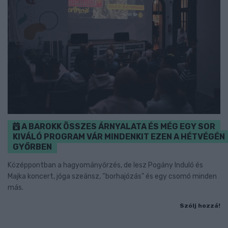
A BAROKK ÖSSZES ÁRNYALATA ÉS MÉG EGY SOR
KIVÁLÓ PROGRAM VÁR MINDENKIT EZEN A HÉTVÉGÉN
GYŐRBEN
Középpontban a hagyományőrzés, de lesz Pogány Induló és
Majka koncert, jóga szeánsz, “borhajózás” és egy csomó minden
más.
Szólj hozzá!