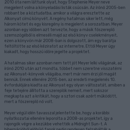
2010 óta nem láttunk olyat, hogy Stephenie Meyer neve
megjelent volna a könyeladási listák csúcsán. Az írónő 2005-ben
robbant be a köztudatba, amikor a világra eresztette az
Alkonyat című könyvét. A regény hatalmas siker lett, még
három kötet és egy kisregény is megjelent a sorozatban. Meyer
azonban egy időben azt tervezte, hogy a másik főszereplő
szemszögéből is elmeséli majd az első könyv cselekményeit,
ezen a könyvön már 2008-ban is dolgozott, ám egy barátja
feltöltötte az első kéziratot az internetre. Ettől Meyer úgy
kiakadt, hogy hosszú időre jegelte a projektet.
A hatalmas siker azonban nem tett jót Meyer lelki világának, az
írónő 2010 után azt mondta, többet nem szeretne visszatérni
az Alkonyat-könyvek világába, mert már nem érzi jól magát
bennük. Ennek ellenére 2015-ben, az eredeti megjelenés 10.
évfordulójára kiadta az Alkonyat egy olyan változatát, amiben a
feje tetejére állította a szereplők nemeit, mert sokszor
megkapta azt a kritikát, hogy a sztori csak azért működött,
mert a főszereplő nő volt.
Meyer végül idén tavasszal jelentette be, hogy a korábbi
nyilatkozatai ellenére leporolta a 2008-as projektet, így a
rajongók végre a kezükbe vehették a Midnight Sun-t. A
hibernációból előbújó fanok pedig rendesen felzabálták a