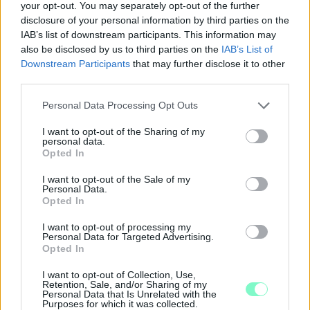
your opt-out. You may separately opt-out of the further
disclosure of your personal information by third parties on the
IAB’s list of downstream participants. This information may
also be disclosed by us to third parties on the
IAB’s List of
Downstream Participants
that may further disclose it to other
third parties.
Please note that this website/app uses one or more Google
Personal Data Processing Opt Outs
services and may gather and store information including but
not limited to your visit or usage behaviour. You may click to
I want to opt-out of the Sharing of my
personal data.
grant or deny consent to Google and its third-party tags to
Opted In
use your data for below specified purposes in below Google
consent section.
I want to opt-out of the Sale of my
PERL, VÁRADI ÉS TANOH DEZ IS OTT VAN A FÉRFI
Personal Data.
KOSÁRLABDA-VÁLOGATOTT SZŰKÍTETT
Opted In
KERETÉBEN
I want to opt-out of processing my
Personal Data for Targeted Advertising.
Észtország, Szlovénia és Svédország következik.
Opted In
Szólj hozzá!
I want to opt-out of Collection, Use,
Retention, Sale, and/or Sharing of my
Personal Data that Is Unrelated with the
Purposes for which it was collected.