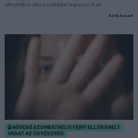
rollerjelölés is várja a családokat augusztus 8-án.
Szólj hozzá!
NŐVERŐ SZOMBATHELYI FÉRFI ELLEN EMELT
VÁDAT AZ ÜGYÉSZSÉG