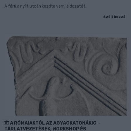
A férfi a nyílt utcán kezdte verni áldozatát.
Szólj hozzá!
A RÓMAIAKTÓL AZ AGYAGKATONÁKIG –
TÁRLATVEZETÉSEK, WORKSHOP ÉS