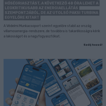
HŐSÉGRIASZTÁST, A KÖVETKEZŐ 48 ÓRA LEHET A
LEGKRITIKUSABB AZ ENERGIAELLÁTÁS
SZEMPONTJÁBÓL, DE AZ UTOLSÓ PAKSI TURBINA
EGYELŐRE KITART
A Védelmi Munkacsoport szerint egyelőre stabil az ország
villamosenergia-rendszere, de továbbra is takarékosságra kérik
a lakosságot és a nagyfogyasztókat.
Szólj hozzá!