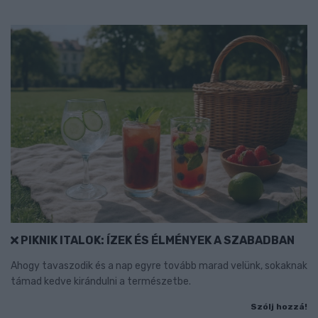
PIKNIK ITALOK: ÍZEK ÉS ÉLMÉNYEK A SZABADBAN
Ahogy tavaszodik és a nap egyre tovább marad velünk, sokaknak
támad kedve kirándulni a természetbe.
Szólj hozzá!