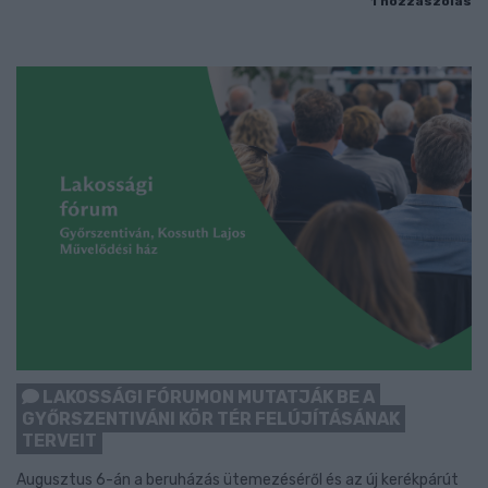
1 hozzászólás
LAKOSSÁGI FÓRUMON MUTATJÁK BE A
GYŐRSZENTIVÁNI KÖR TÉR FELÚJÍTÁSÁNAK
TERVEIT
Augusztus 6-án a beruházás ütemezéséről és az új kerékpárút