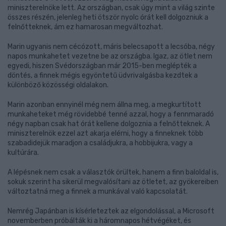
miniszterelnöke lett. Az országban, csak úgy mint a világ szinte
összes részén, jelenleg heti ötször nyolc órát kell dolgozniuk a
felnőtteknek, ám ez hamarosan megváltozhat.
Marin ugyanis nem cécózott, máris belecsapott a lecsóba, négy
napos munkahetet vezetne be az országba. Igaz, az ötlet nem
egyedi, hiszen Svédországban már 2015-ben meglépték a
döntés, a finnek mégis egyöntetű üdvrivalgásba kezdtek a
különböző közösségi oldalakon.
Marin azonban ennyinél még nem állna meg, a megkurtított
munkaheteket még rövidebbé tenné azzal, hogy a fennmaradó
négy napban csak hat órát kellene dolgoznia a felnőtteknek. A
miniszterelnök ezzel azt akarja elérni, hogy a finneknek több
szabadidejük maradjon a családjukra, a hobbijukra, vagy a
kultúrára.
A lépésnek nem csak a választók örültek, hanem a finn baloldal is,
sokuk szerint ha sikerül megvalósítani az ötletet, az gyökereiben
változtatná meg a finnek a munkával való kapcsolatát.
Nemrég Japánban is kísérleteztek az elgondolással, a Microsoft
novemberben próbálták ki a háromnapos hétvégéket, és