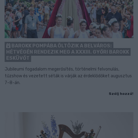
BAROKK POMPÁBA ÖLTÖZIK A BELVÁROS:
HÉTVÉGÉN RENDEZIK MEG A XXXIII. GYŐRI BAROKK
ESKÜVŐT
Jubileumi fogadalom megerősítés, történelmi felvonulás,
tűzshow és vezetett séták is várják az érdeklődőket augusztus
7–8-án.
Szólj hozzá!