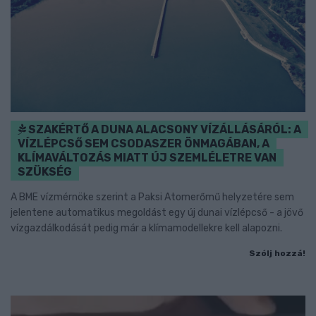
SZAKÉRTŐ A DUNA ALACSONY VÍZÁLLÁSÁRÓL: A
VÍZLÉPCSŐ SEM CSODASZER ÖNMAGÁBAN, A
KLÍMAVÁLTOZÁS MIATT ÚJ SZEMLÉLETRE VAN
SZÜKSÉG
A BME vízmérnöke szerint a Paksi Atomerőmű helyzetére sem
jelentene automatikus megoldást egy új dunai vízlépcső - a jövő
vízgazdálkodását pedig már a klímamodellekre kell alapozni.
Szólj hozzá!