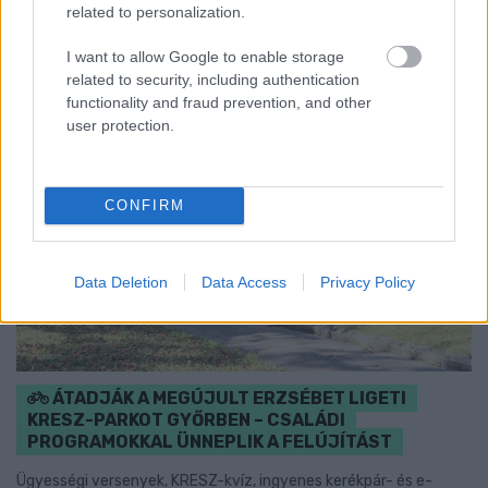
Szólj hozzá!
related to personalization.
I want to allow Google to enable storage
related to security, including authentication
functionality and fraud prevention, and other
user protection.
CONFIRM
Data Deletion
Data Access
Privacy Policy
ÁTADJÁK A MEGÚJULT ERZSÉBET LIGETI
KRESZ-PARKOT GYŐRBEN – CSALÁDI
PROGRAMOKKAL ÜNNEPLIK A FELÚJÍTÁST
Ügyességi versenyek, KRESZ-kvíz, ingyenes kerékpár- és e-