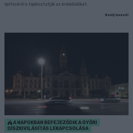
építéséről is tájékoztatják az érdeklődőket.
Szólj hozzá!
A NAPOKBAN BEFEJEZŐDIK A GYŐRI
DÍSZKIVILÁGÍTÁS LEKAPCSOLÁSA