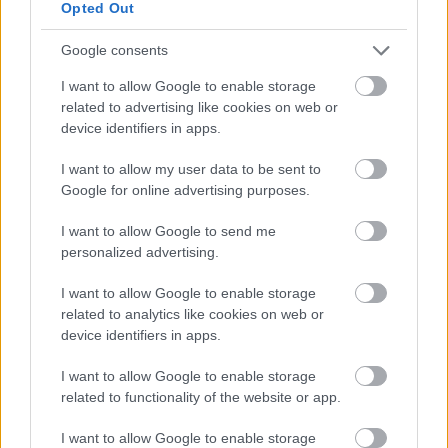
Opted Out
Google consents
I want to allow Google to enable storage
related to advertising like cookies on web or
device identifiers in apps.
I want to allow my user data to be sent to
Google for online advertising purposes.
I want to allow Google to send me
personalized advertising.
I want to allow Google to enable storage
MAGYAR PÉTER: 868 MILLIÁRD FORINTOS
related to analytics like cookies on web or
BERUHÁZÁSI CSOMAGGAL ERŐSÍTIK
device identifiers in apps.
MAGYARORSZÁG ENERGIAELLÁTÁSÁT, MIKÖZBEN
TOVÁBBRA IS KRITIKUS NAPOK ELÉ NÉZ AZ ORSZÁG
I want to allow Google to enable storage
Átfogó energetikai fejlesztési programot fogadott el a
related to functionality of the website or app.
kormány.
I want to allow Google to enable storage