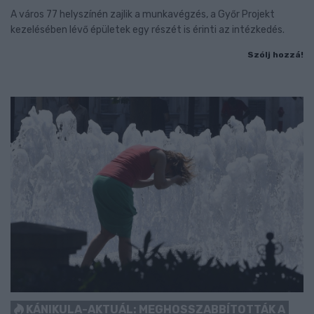
A város 77 helyszínén zajlik a munkavégzés, a Győr Projekt
kezelésében lévő épületek egy részét is érinti az intézkedés.
Szólj hozzá!
KÁNIKULA-AKTUÁL: MEGHOSSZABBÍTOTTÁK A