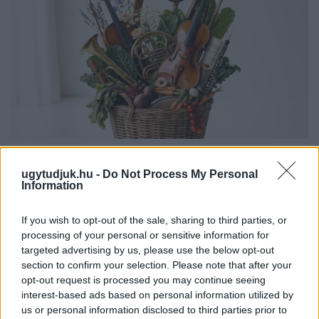
EXTRA: A VÁSÁRCSARNOKBAN NYITJA ÚJ ÉVADÁT
A GYŐRI FILHARMONIKUS ZENEKAR
ugytudjuk.hu -
Do Not Process My Personal
Information
A „Zenélő piac” című különleges koncerttel szeptember 7-én
rendhagyó helyszínen találkozhat a közönség a klasszikus
If you wish to opt-out of the sale, sharing to third parties, or
zenével.
processing of your personal or sensitive information for
targeted advertising by us, please use the below opt-out
Szólj hozzá!
section to confirm your selection. Please note that after your
opt-out request is processed you may continue seeing
interest-based ads based on personal information utilized by
us or personal information disclosed to third parties prior to