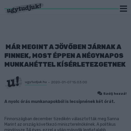
MÁR MEGINT A JÖVŐBEN JÁRNAK A
FINNEK, MOST ÉPPEN A NÉGYNAPOS
MUNKAHÉTTEL KÍSÉRLETEZGETNEK
ugytudjuk.hu
2020-01-07 15:03:00
Szólj hozzá!
A nyolc órás munkanapokból is lecsípnének két órát.
Finnországban december tizedikén választották meg Sanna
Marint az ország következő miniszterelnökének. A politikus
mindössze 34 éves, ezzel a világ második legfiatalabb