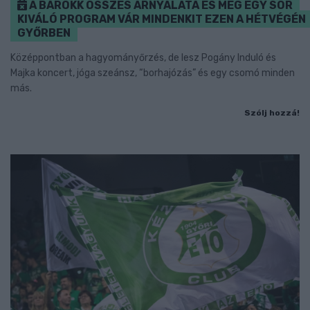
A BAROKK ÖSSZES ÁRNYALATA ÉS MÉG EGY SOR
KIVÁLÓ PROGRAM VÁR MINDENKIT EZEN A HÉTVÉGÉN
GYŐRBEN
Középpontban a hagyományőrzés, de lesz Pogány Induló és
Majka koncert, jóga szeánsz, “borhajózás” és egy csomó minden
más.
Szólj hozzá!