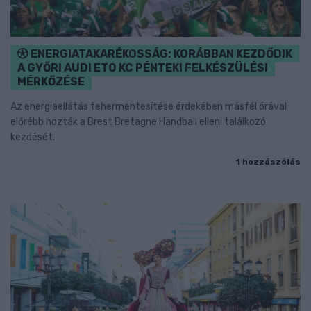
ENERGIATAKARÉKOSSÁG: KORÁBBAN KEZDŐDIK
A GYŐRI AUDI ETO KC PÉNTEKI FELKÉSZÜLÉSI
MÉRKŐZÉSE
Az energiaellátás tehermentesítése érdekében másfél órával
előrébb hozták a Brest Bretagne Handball elleni találkozó
kezdését.
1 hozzászólás