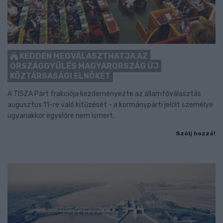
KEDDEN MEGVÁLASZTHATJA AZ
ORSZÁGGYŰLÉS MAGYARORSZÁG ÚJ
KÖZTÁRSASÁGI ELNÖKÉT
A TISZA Párt frakciója kezdeményezte az államfőválasztás
augusztus 11-re való kitűzését - a kormánypárti jelölt személye
ugyanakkor egyelőre nem ismert.
Szólj hozzá!